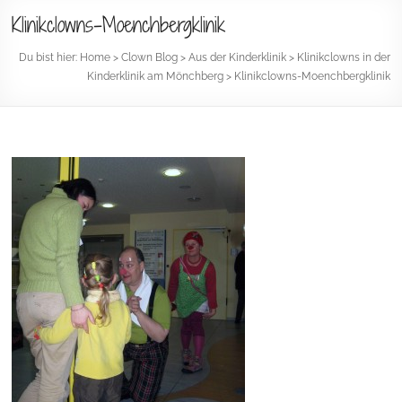
Klinikclowns-Moenchbergklinik
Du bist hier:
Home
>
Clown Blog
>
Aus der Kinderklinik
>
Klinikclowns in der
Kinderklinik am Mönchberg
>
Klinikclowns-Moenchbergklinik