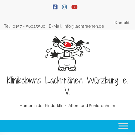
Skip
to
content
Kontakt
Tel.:
0157 - 56025580
| E-Mail:
info@lachtraenen.de
Klinikclowns Lachtränen Würzburg e.
V.
Humor in der Kinderklinik, Alten- und Seniorenheim