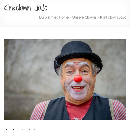
Klinkclown JoJo
Du bist hier:
Home
>
Unsere Clowns
>
Klinkclown JoJo