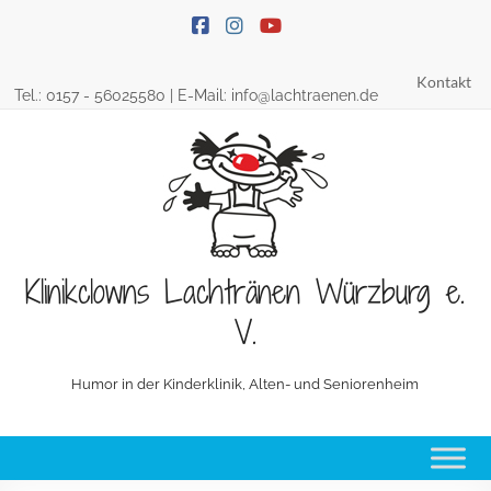
Skip
to
content
Kontakt
Tel.:
0157 - 56025580
| E-Mail:
info@lachtraenen.de
Klinikclowns Lachtränen Würzburg e.
V.
Humor in der Kinderklinik, Alten- und Seniorenheim