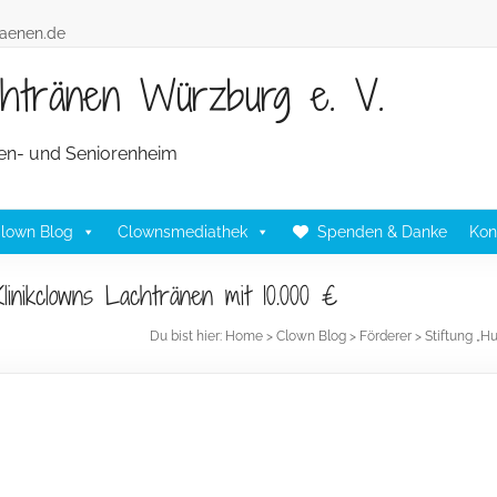
raenen.de
achtränen Würzburg e. V.
lten- und Seniorenheim
lown Blog
Clownsmediathek
Spenden & Danke
Kon
 Klinikclowns Lachtränen mit 10.000 €
Du bist hier:
Home
>
Clown Blog
>
Förderer
>
Stiftung „H