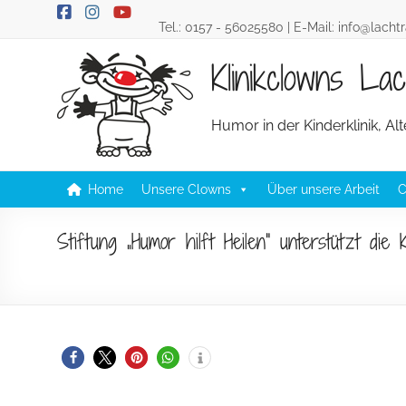
Skip
Tel.:
0157 - 56025580
| E-Mail:
info@lacht
to
content
Klinikclowns L
Humor in der Kinderklinik, A
Home
Unsere Clowns
Über unsere Arbeit
C
Stiftung „Humor hilft Heilen“ unterstützt die