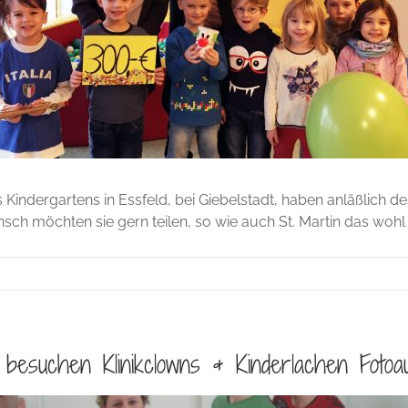
 Kindergartens in Essfeld, bei Giebelstadt, haben anläßlich 
h möchten sie gern teilen, so wie auch St. Martin das wohl 
 besuchen Klinikclowns & Kinderlachen Fotoau