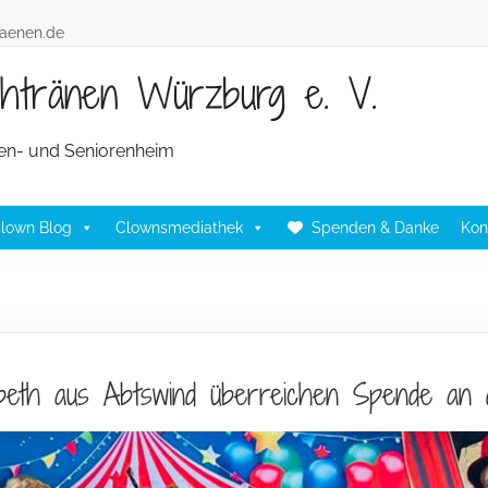
raenen.de
achtränen Würzburg e. V.
lten- und Seniorenheim
lown Blog
Clownsmediathek
Spenden & Danke
Kon
abeth aus Abtswind überreichen Spende an d