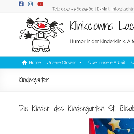
Skip
Tel.:
0157 - 56025580
| E-Mail:
info@lacht
to
content
Klinikclowns L
Humor in der Kinderklinik, A
Home
Unsere Clowns
Über unsere Arbeit
C
Kindergarten
Die Kinder des Kindergarten St. Elis