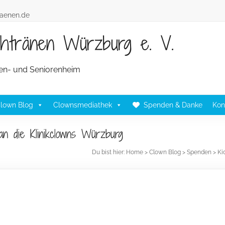
raenen.de
achtränen Würzburg e. V.
lten- und Seniorenheim
lown Blog
Clownsmediathek
Spenden & Danke
Kon
n die Klinikclowns Würzburg
Du bist hier:
Home
>
Clown Blog
>
Spenden
>
Ki