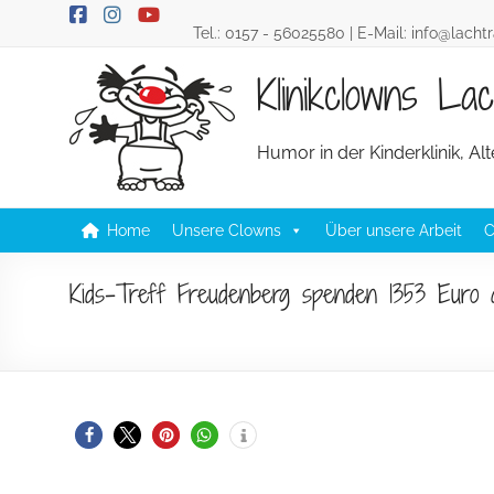
Skip
Tel.:
0157 - 56025580
| E-Mail:
info@lacht
to
content
Klinikclowns L
Humor in der Kinderklinik, A
Home
Unsere Clowns
Über unsere Arbeit
C
Kids-Treff Freudenberg spenden 1353 Euro a