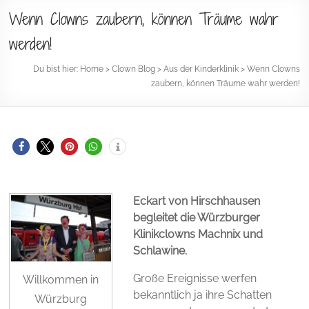
Wenn Clowns zaubern, können Träume wahr
werden!
Du bist hier:
Home
>
Clown Blog
>
Aus der Kinderklinik
>
Wenn Clowns
zaubern, können Träume wahr werden!
Eckart von Hirschhausen
begleitet die Würzburger
Klinikclowns Machnix und
Schlawine.
Große Ereignisse werfen
Willkommen in
bekanntlich ja ihre Schatten
Würzburg