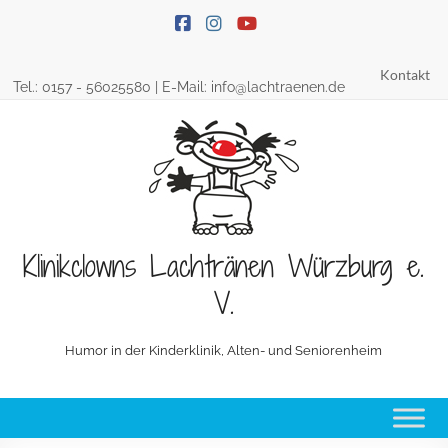
Skip
to
content
Kontakt
Tel.:
0157 - 56025580
| E-Mail:
info@lachtraenen.de
Klinikclowns Lachtränen Würzburg e.
V.
Humor in der Kinderklinik, Alten- und Seniorenheim