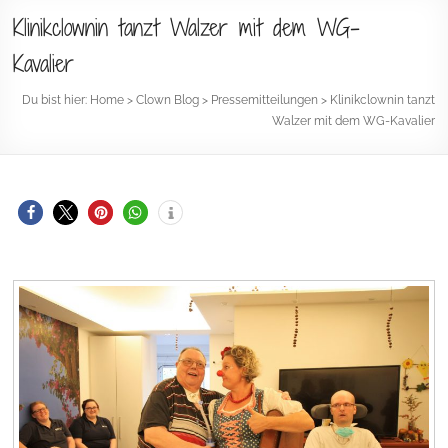
Klinikclownin tanzt Walzer mit dem WG-
Kavalier
Du bist hier:
Home
>
Clown Blog
>
Pressemitteilungen
>
Klinikclownin tanzt
Walzer mit dem WG-Kavalier