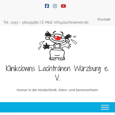
Skip
to
content
Kontakt
Tel.:
0157 - 56025580
| E-Mail:
info@lachtraenen.de
Klinikclowns Lachtränen Würzburg e.
V.
Humor in der Kinderklinik, Alten- und Seniorenheim