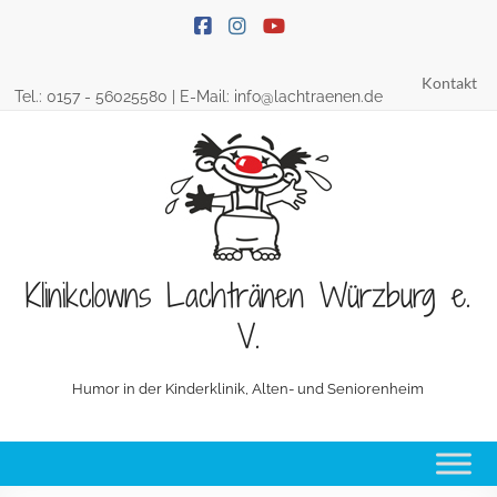
Skip
to
content
Kontakt
Tel.:
0157 - 56025580
| E-Mail:
info@lachtraenen.de
Klinikclowns Lachtränen Würzburg e.
V.
Humor in der Kinderklinik, Alten- und Seniorenheim