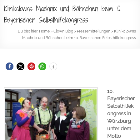
Klinikclowns Machnix und Böhnchen beim 10.
Bayerischen Selbsthilfekongress
Du bist hier:
Home
>
Clown Blog
>
Pressemitteilungen
>
Klinikclowns
Machnix und Böhnchen beim 10. Bayerischen Selbsthilfekongress
10.
Bayerischer
Selbsthilfek
ongress in
Würzburg
unter dem
Motto