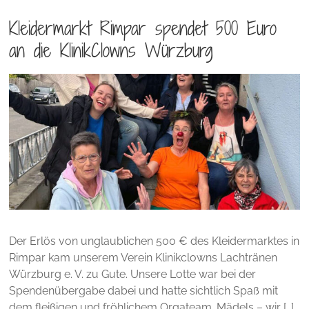
Kleidermarkt Rimpar spendet 500 Euro
an die KlinikClowns Würzburg
Der Erlös von unglaublichen 500 € des Kleidermarktes in
Rimpar kam unserem Verein Klinikclowns Lachtränen
Würzburg e. V. zu Gute. Unsere Lotte war bei der
Spendenübergabe dabei und hatte sichtlich Spaß mit
dem fleißigen und fröhlichem Orgateam. Mädels – wir […]