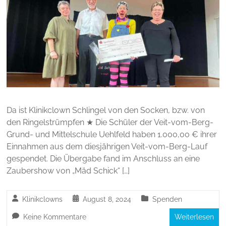
Da ist Klinikclown Schlingel von den Socken, bzw. von
den Ringelstrümpfen ★ Die Schüler der Veit-vom-Berg-
Grund- und Mittelschule Uehlfeld haben 1.000,00 € ihrer
Einnahmen aus dem diesjährigen Veit-vom-Berg-Lauf
gespendet. Die Übergabe fand im Anschluss an eine
Zaubershow von „Mäd Schick“ […]
Klinikclowns
August 8, 2024
Spenden
Keine Kommentare
Weiterlesen