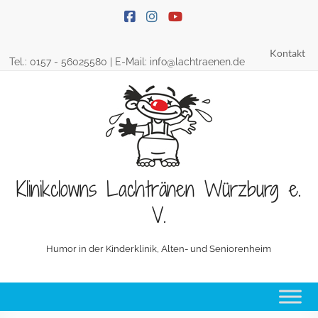
Skip
to
content
Kontakt
Tel.:
0157 - 56025580
| E-Mail:
info@lachtraenen.de
Klinikclowns Lachtränen Würzburg e.
V.
Humor in der Kinderklinik, Alten- und Seniorenheim