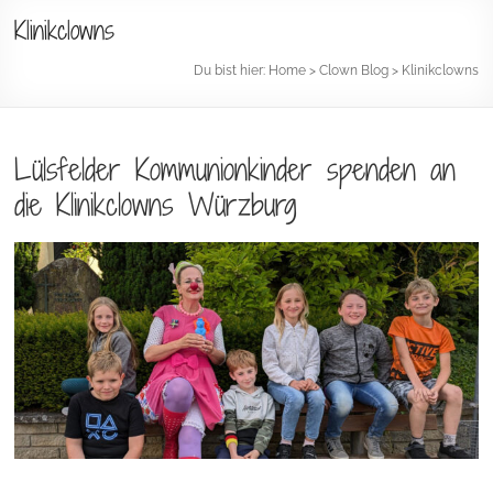
Klinikclowns
Du bist hier:
Home
>
Clown Blog
>
Klinikclowns
Lülsfelder Kommunionkinder spenden an
die Klinikclowns Würzburg