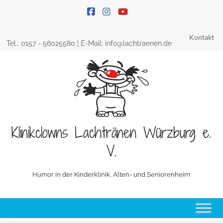
Skip
to
content
Kontakt
Tel.:
0157 - 56025580
| E-Mail:
info@lachtraenen.de
Klinikclowns Lachtränen Würzburg e.
V.
Humor in der Kinderklinik, Alten- und Seniorenheim