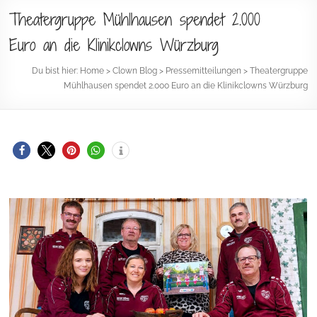
Theatergruppe Mühlhausen spendet 2.000
Euro an die Klinikclowns Würzburg
Du bist hier:
Home
>
Clown Blog
>
Pressemitteilungen
>
Theatergruppe
Mühlhausen spendet 2.000 Euro an die Klinikclowns Würzburg