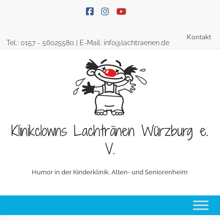
Skip
to
content
Kontakt
Tel.:
0157 - 56025580
| E-Mail:
info@lachtraenen.de
Klinikclowns Lachtränen Würzburg e.
V.
Humor in der Kinderklinik, Alten- und Seniorenheim